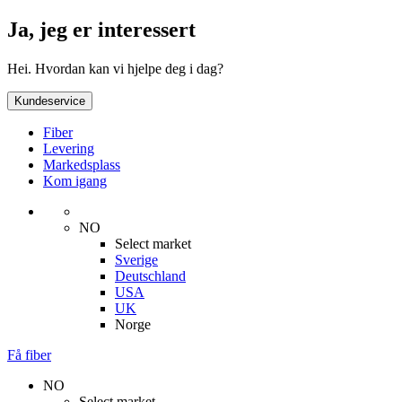
Ja, jeg er interessert
Hei. Hvordan kan vi hjelpe deg i dag?
Kundeservice
Fiber
Levering
Markedsplass
Kom igang
NO
Select market
Sverige
Deutschland
USA
UK
Norge
Få fiber
NO
Select market