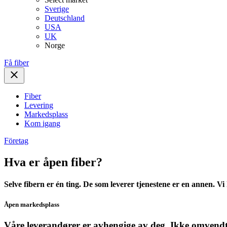
Sverige
Deutschland
USA
UK
Norge
Få fiber
Fiber
Levering
Markedsplass
Kom igang
Företag
Hva er åpen fiber?
Selve fibern er én ting. De som leverer tjenestene er en annen. V
Åpen markedsplass
Våre leverandører er avhengige av deg. Ikke omvendt