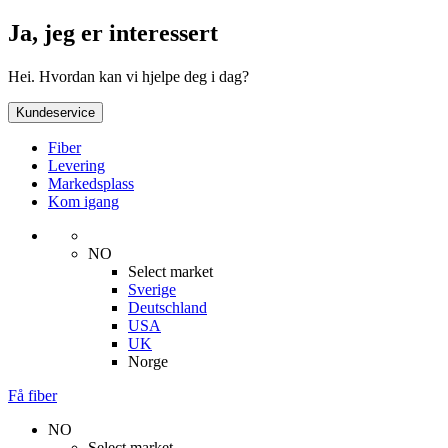
Ja, jeg er interessert
Hei. Hvordan kan vi hjelpe deg i dag?
Kundeservice
Fiber
Levering
Markedsplass
Kom igang
NO
Select market
Sverige
Deutschland
USA
UK
Norge
Få fiber
NO
Select market