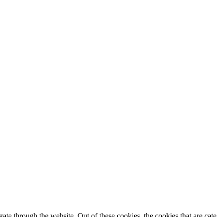
te through the website. Out of these cookies, the cookies that are cate