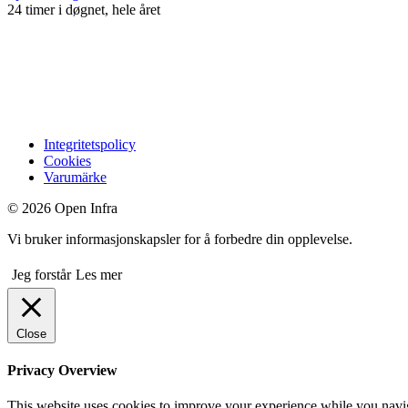
24 timer i døgnet, hele året
Integritetspolicy
Cookies
Varumärke
© 2026 Open Infra
Vi bruker informasjonskapsler for å forbedre din opplevelse.
Jeg forstår
Les mer
Close
Privacy Overview
This website uses cookies to improve your experience while you naviga