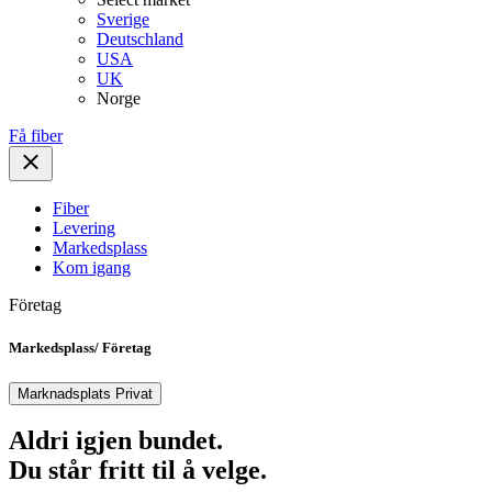
Sverige
Deutschland
USA
UK
Norge
Få fiber
Fiber
Levering
Markedsplass
Kom igang
Företag
Markedsplass/ Företag
Marknadsplats Privat
Aldri igjen bundet.
Du står fritt til å velge.